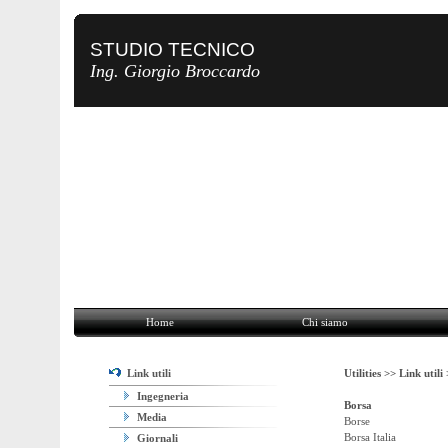
STUDIO TECNICO
Ing. Giorgio Broccardo
Home
Chi siamo
Attività
Utilities
Contatti
Home
Chi siamo
Link utili
Utilities >>
Link utili
Ingegneria
Borsa
Media
Borse
Borsa Italia
Giornali