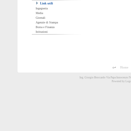
Link utili
Ingegneria
Media
Giornali
Agenzie di Stampa
Borsa e Finanza
Istituzioni
Home
Ing. Giorgio Broccardo Via Papa Innocenzo I
Powered by
Logo