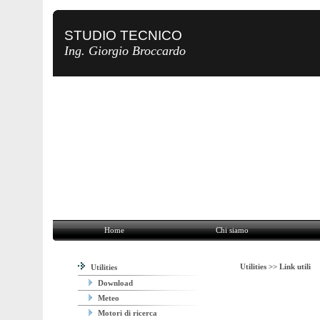
STUDIO TECNICO
Ing. Giorgio Broccardo
Home
Chi siamo
Attività
Utilities
Contatti
Home
Chi siamo
Utilities >>
Link utili
Utilities
Download
Meteo
Motori di ricerca